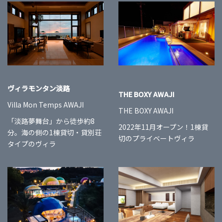
ヴィラモンタン淡路
THE BOXY AWAJI
Villa Mon Temps AWAJI
THE BOXY AWAJI
「淡路夢舞台」から徒歩約8
2022年11月オープン！1棟貸
分。海の側の1棟貸切・貸別荘
切のプライベートヴィラ
タイプのヴィラ