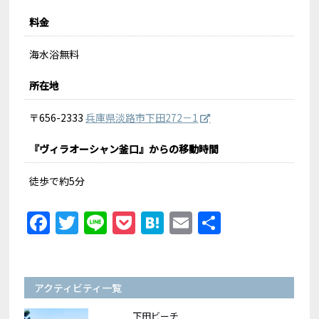
料金
海水浴無料
所在地
〒656-2333
兵庫県淡路市下田272－1
『ヴィラオーシャン釜口』からの移動時間
徒歩で約5分
Facebook
Twitter
Line
Pocket
Hatena
Email
共
有
アクティビティ一覧
下田ビーチ