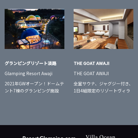
グランピングリゾート淡路
THE GOAT AWAJI
Glamping Resort Awaji
THE GOAT AWAJI
2021年GWオープン！ドームテ
全室サウナ、ジャグジー付き、
ント7棟のグランピング施設
1日4組限定のリゾートヴィラ