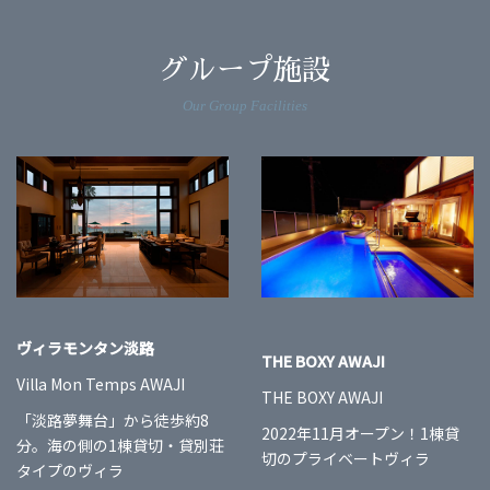
グループ施設
Our Group Facilities
ヴィラモンタン淡路
THE BOXY AWAJI
Villa Mon Temps AWAJI
THE BOXY AWAJI
「淡路夢舞台」から徒歩約8
2022年11月オープン！1棟貸
分。海の側の1棟貸切・貸別荘
切のプライベートヴィラ
タイプのヴィラ