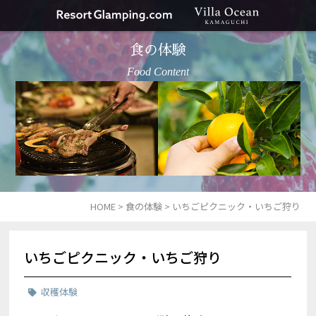
食の体験
Food Content
HOME
>
食の体験
>
いちごピクニック・いちご狩り
いちごピクニック・いちご狩り
収穫体験